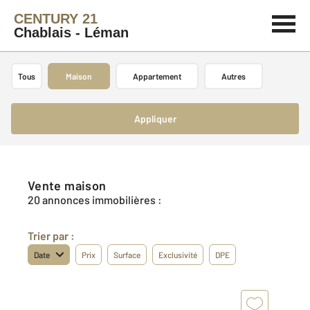
CENTURY 21
Chablais - Léman
Tous
Maison
Appartement
Autres
Appliquer
Vente maison
20 annonces immobilières :
Trier par :
Date
Prix
Surface
Exclusivité
DPE