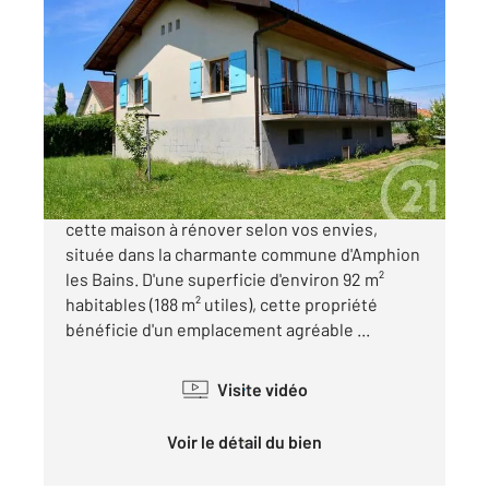
PUBLIER 74
2
91,53 m
, 4 pièces
Ref : 155393
Maison à vendre
455 000 €
Nous sommes enchantés de vous proposer
cette maison à rénover selon vos envies,
située dans la charmante commune d'Amphion
les Bains. D'une superficie d'environ 92 m²
habitables (188 m² utiles), cette propriété
bénéficie d'un emplacement agréable ...
Visite vidéo
Voir le détail du bien