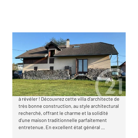
PUBLIER 74
2
87 m
, 4 pièces
Ref : 156136
Maison à vendre
500 000 €
Villa d'architecte avec vue lac Un fort potentiel
à révéler ! Découvrez cette villa d'architecte de
très bonne construction, au style architectural
recherché, offrant le charme et la solidité
d'une maison traditionnelle parfaitement
entretenue. En excellent état général ...