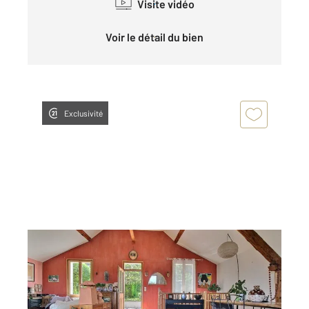
Visite vidéo
Voir le détail du bien
Exclusivité
PUBLIER 74
2
131,90 m
, 4 pièces
Ref : 154486
Maison à vendre