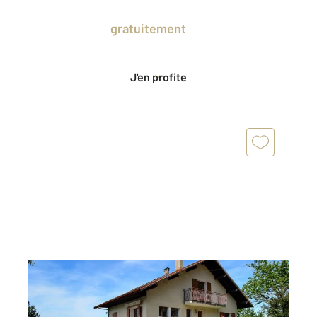
Prenez un temps d'avance sur le marché
en profitant
gratuitement
des Ventes
Privées CENTURY 21.
J'en profite
LUGRIN 74
2
124,73 m
, 7 pièces
Ref : 156545