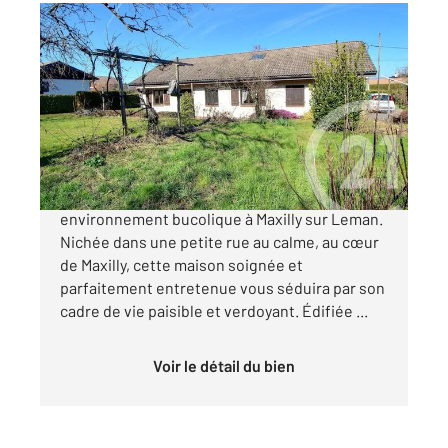
MAXILLY SUR LEMAN 74
2
100 m
, 5 pièces
Ref : 156421
Maison à vendre
490 000 €
À VENDRE Maison soignée dans un
environnement bucolique à Maxilly sur Leman.
Nichée dans une petite rue au calme, au cœur
de Maxilly, cette maison soignée et
parfaitement entretenue vous séduira par son
cadre de vie paisible et verdoyant. Édifiée ...
Voir le détail du bien