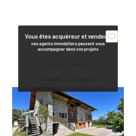
Vous êtes acquéreur et vendeur,
nos agents immobiliers peuvent vous
accompagner dans vos projets
Contacter l'agence
Demander une estimation
LARRINGES 74
2
159,40 m
, 7 pièces
Ref : 156652
Maison à vendre
530 000 €