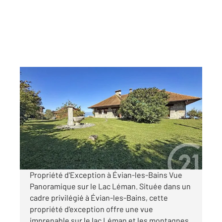
EVIAN LES BAINS 74
2
306,96 m
, 12 pièces
Ref : 156497
Maison à vendre
1 390 000 €
Visiter le site dédié
Propriété d'Exception à Évian-les-Bains Vue
Panoramique sur le Lac Léman. Située dans un
cadre privilégié à Évian-les-Bains, cette
propriété d'exception offre une vue
imprenable sur le lac Léman et les montagnes