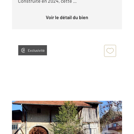
Construite en 2024, cette ...
Voir le détail du bien
Exclusivité
MARIN 74
2
216 m
, 1 pièce
Ref : 155842
Maison à vendre