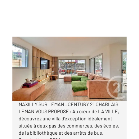
MAXILLY SUR LEMAN 74
2
150 m
, 6 pièces
Ref : 155869
Maison à vendre
695 000 €
Visiter le site dédié
MAXILLY SUR LEMAN : CENTURY 21 CHABLAIS
LEMAN VOUS PROPOSE : Au cœur de LA VILLE,
découvrez une villa d'exception idéalement
située à deux pas des commerces, des écoles,
de la bibliothèque et des arrêts de bus.