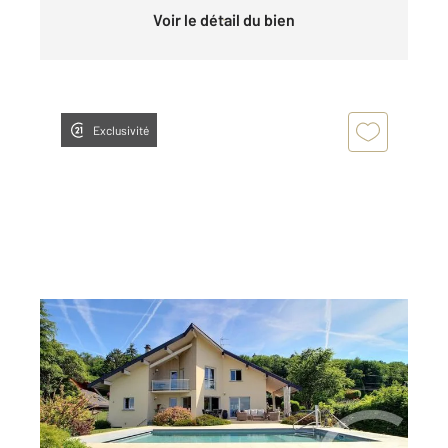
Voir le détail du bien
Exclusivité
PUBLIER 74
2
144 m
, 5 pièces
Ref : 156219
Maison à vendre
1 260 000 €