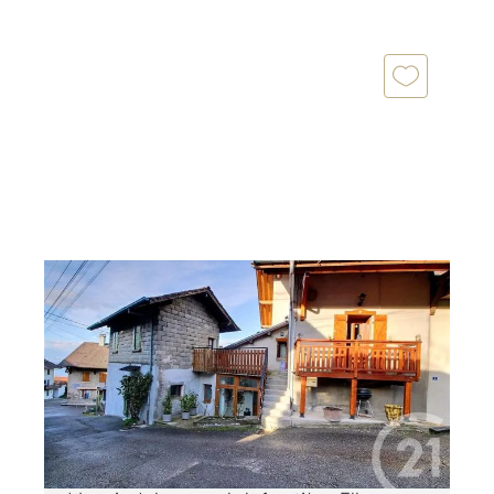
LUGRIN 74
2
150 m
, 4 pièces
Ref : 155945
Maison à vendre
420 000 €
Découvrez ces charmantes maisons de village