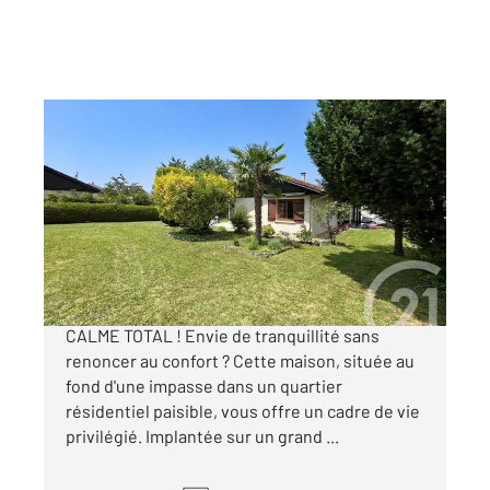
LUGRIN 74
2
88 m
, 4 pièces
Ref : 152140
Maison à vendre
499 000 €
À VENDRE MAISON PLEINE DE CHARME AU
CALME TOTAL ! Envie de tranquillité sans
renoncer au confort ? Cette maison, située au
fond d'une impasse dans un quartier
résidentiel paisible, vous offre un cadre de vie
privilégié. Implantée sur un grand ...