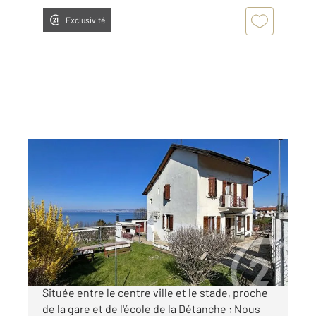
Exclusivité
EVIAN LES BAINS 74
2
140 m
, 8 pièces
Ref : 153342
Maison à vendre
583 000 €
Visiter le site dédié
Située entre le centre ville et le stade, proche
de la gare et de l'école de la Détanche : Nous