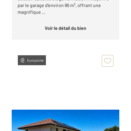
par le garage d'environ 86 m², offrant une
magnifique ...
Voir le détail du bien
Exclusivité
PUBLIER 74
2
121,76 m
, 5 pièces
Ref : 156598