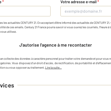
ne
*
Votre adresse e-mail
*
es les actualités CENTURY 21. En acceptant d'être informé des actualités de CENTURY 21, vo
ilité de ces emails. Century 21 France pourra savoir si vous ouvrez les courriels, l'heure à l
vous utilisez.
J'autorise l'agence à me recontacter
man
collecte des données à caractère personnel
pour traiter votre demande et pour vous r
igatoires. Vous disposez d'un droit d'accès, de rectification, de portabilité et d'efface
tion ou vous opposer au traitement.
Lire la suite...
vices