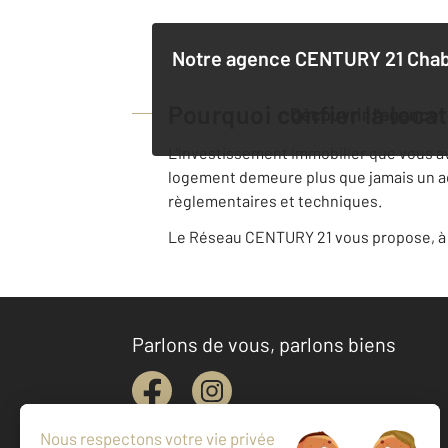
Notre agence
CENTURY 21 Chab
Pourquoi confier la loca
Découvrir l'agence
L'investissement immobilier que vous avez
logement demeure plus que jamais un acte
règlementaires et techniques.
Le Réseau CENTURY 21 vous propose, à v
Parlons de vous, parlons biens