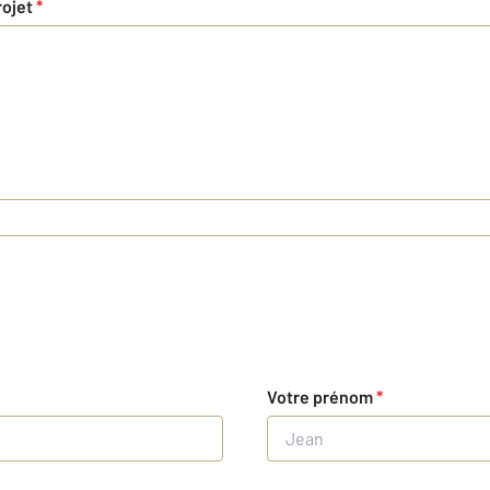
rojet
*
Votre prénom
*