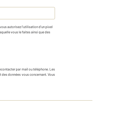
us autorisez l'utilisation d'un pixel
aquelle vous le faites ainsi que des
econtacter par mail ou téléphone
.
Les
ment des données vous concernant. Vous