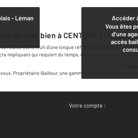
lais - Léman
Accéder à
Vous êtes pr
d’une age
tion de mon bien à
CENTURY 21 Chablais
accès bai
 réalisé est le fruit d'une longue réflexion et d'efforts financi
consu
 impliquant qui requiert du temps, de la disponibilité, de l'att
Me co
ous, Propriétaire-Bailleur, une gamme complète de services per
Votre compte :
Accéder à mon compte