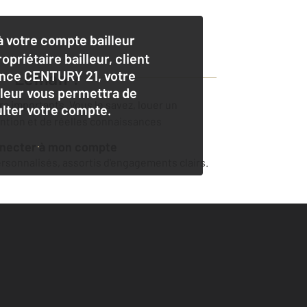
 votre compte bailleur
opriétaire bailleur, client
nce CENTURY 21, votre
 - Léman
?
lleur vous permettra de
ers importants. Vous le savez, louer un
lter votre compte.
ention et de réelles connaissances
nnecter à mon compte
sonnalisés, assortis d'engagements clairs.