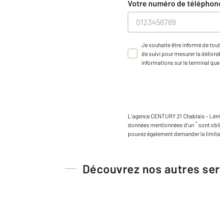
Votre numéro de télépho
Je souhaite être informé de tout
de suivi pour mesurer la délivrab
informations sur le terminal que 
L'agence
CENTURY 21 Chablais - Lé
*
données mentionnées d'un
sont obl
pouvez également demander la limita
Découvrez nos autres ser