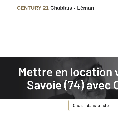
CENTURY 21
Chablais - Léman
Agence immobilière
Mettre en location
Mettre en location votre bien immobilier en Haute-
Faites estimer gratuiteme
Savoie (74) avec
Concernant votre bie
Type de bien à estimer
*
Choisir dans la liste