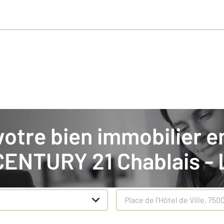
nt votre bien en location
CENTURY 21 Chablais -
n
Adresse du bien à estimer
*