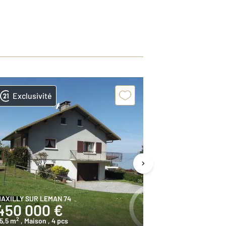
Exclusivité
AXILLY SUR LEMAN 74
PUBLIER 74
450 000 €
890 000
2
2
5,5 m
, Maison
, 4 pcs
154,5 m
, Maiso