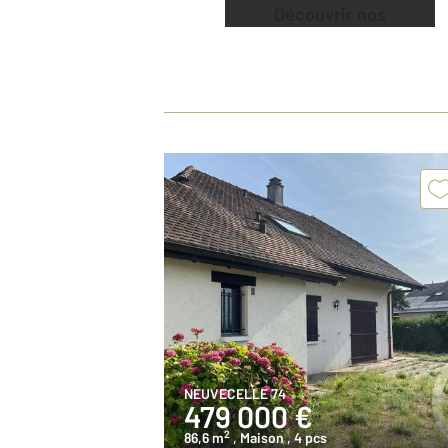
Découvrir nos
offres
NEUVECELLE 74
479 000 €
2
86,6 m
, Maison
, 4 pcs