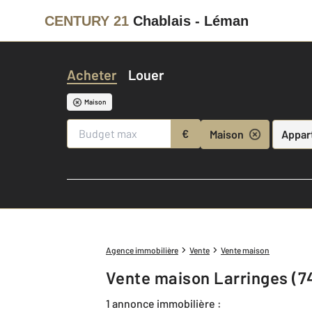
CENTURY 21
Chablais - Léman
Acheter
Louer
Maison
€
Maison
Appar
Agence immobilière
Vente
Vente maison
Vente maison Larringes (7
1 annonce immobilière :