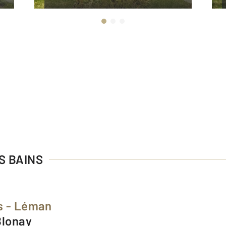
ES BAINS
s - Léman
Blonay