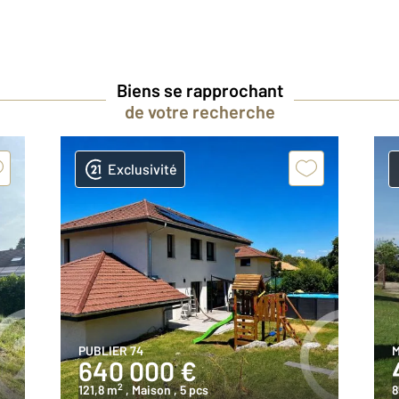
Biens se rapprochant
de votre recherche
Exclusivité
PUBLIER 74
M
640 000 €
2
121,8 m
, Maison
, 5 pcs
8