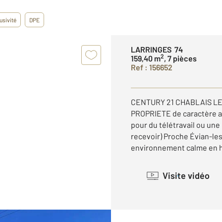
usivité
DPE
LARRINGES 74
2
159,40 m
, 7 pièces
Ref : 156652
CENTURY 21 CHABLAIS LE
PROPRIETE de caractère av
pour du télétravail ou un
recevoir) Proche Évian-le
environnement calme en h
Visite vidéo