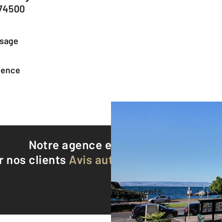
 74500
ssage
agence
Notre agence est notée
9,4/10
r nos clients
Avis authentifiés par Qualite
Voir tous les avis clients