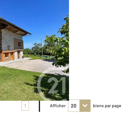
1
Afficher
biens par page