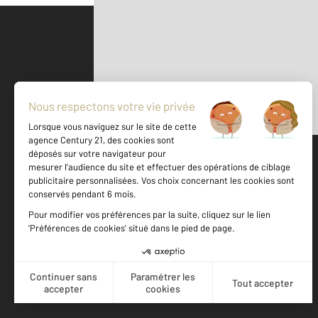
Parlons de vous, parlons biens
500 m
©
Mappy
Votre agence est notée
Achat
Location
Vente
Gestion
9,4
/
10
9,7/10