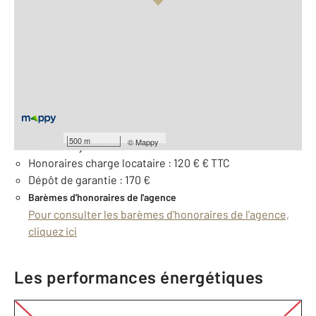
Vue globale
2
Surface totale : 26,0 m
À savoir
Loyer de base : 170 € par mois
Provision pour charges : 0.0 €
500 m
©
Mappy
Libre le : 1 juin 2026
Honoraires charge locataire : 120 € € TTC
Dépôt de garantie : 170 €
Barèmes d'honoraires de l'agence
Pour consulter les barèmes d'honoraires de l'agence,
cliquez ici
Les performances énergétiques