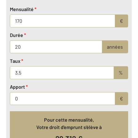
Mensualité
*
€
Durée
*
années
Taux
*
%
Apport
*
€
Pour cette mensualité,
Votre droit d'emprunt s'élève à