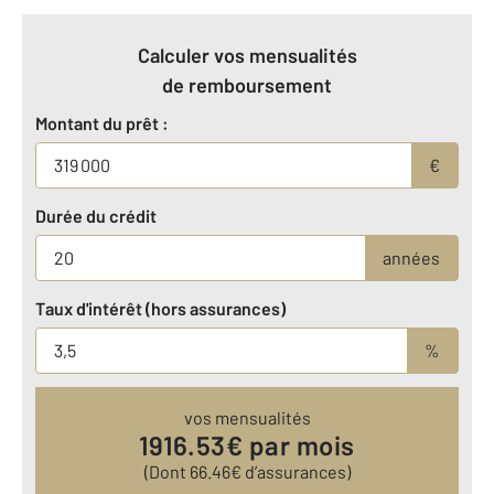
Calculer vos mensualités
de remboursement
Montant du prêt :
€
Durée du crédit
années
Taux d'intérêt (hors assurances)
%
vos mensualités
1916.53
€ par mois
(Dont
66.46
€ d’assurances)