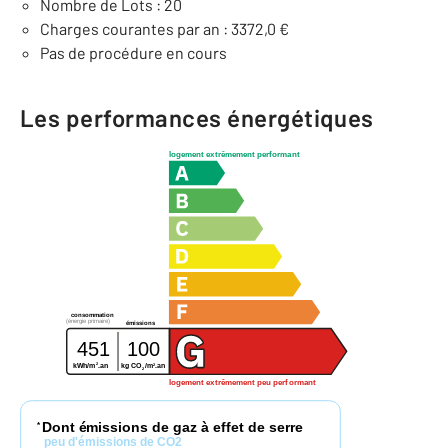
Nombre de Lots : 20
Charges courantes par an : 3372,0 €
Pas de procédure en cours
Les performances énergétiques
logement extrêmement performant
consommation
(énergie primaire)
émissions
451
100
2
2
kg CO
/m
.an
kWh/m
.an
2
logement extrêmement peu performant
Dont émissions de gaz à effet de serre
*
peu d'émissions de CO2