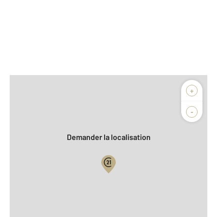
Afficher sur la carte :
+
Agence
Biens vendus
-
Demander la localisation
Vue globale
2
Surface totale : 69 m
2
Surface habitable : 68,5 m
Type d'appartement : T3