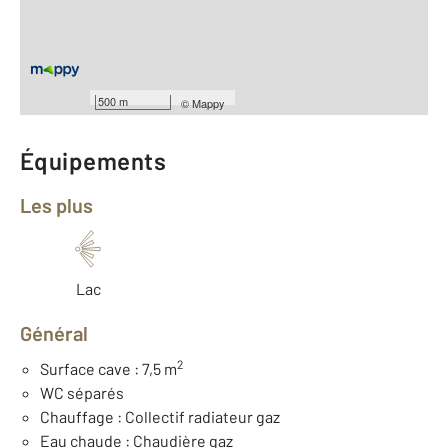
ème
Étage : 4
Nombre de pièces : 3
[Voir le détail]
Type de construction : Traditionnelle
Année construction : 1960
500 m
©
Mappy
Équipements
Les plus
Lac
Général
2
Surface cave : 7,5 m
WC séparés
Chauffage : Collectif radiateur gaz
Eau chaude : Chaudière gaz