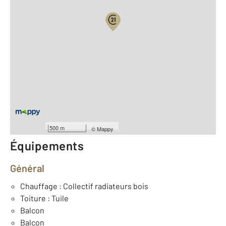
Vue globale
2
Surface totale : 57,1 m
2
Surface habitable : 57,1 m
Type d'appartement : T4
er
Étage : 1
Nombre de pièces : 3
[Voir le détail]
Type de construction : Traditionnelle
500 m
©
Mappy
Équipements
Général
Chauffage : Collectif radiateurs bois
Toiture : Tuile
Balcon
Balcon