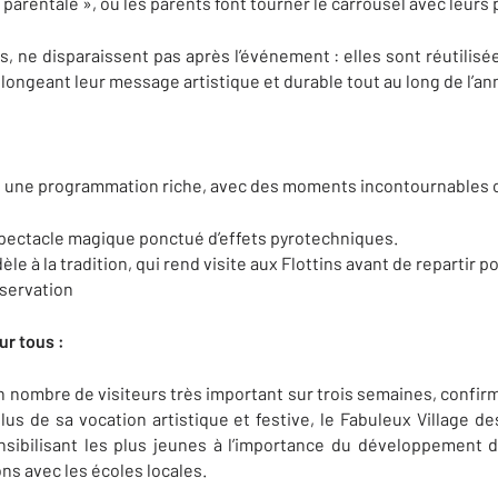
arentale », où les parents font tourner le carrousel avec leurs 
s, ne disparaissent pas après l’événement : elles sont réutilisé
longeant leur message artistique et durable tout au long de l’an
e une programmation riche, avec des moments incontournables
n spectacle magique ponctué d’effets pyrotechniques.
èle à la tradition, qui rend visite aux Flottins avant de repartir
éservation
ur tous :
 un nombre de visiteurs très important sur trois semaines, confi
us de sa vocation artistique et festive, le Fabuleux Village des
ibilisant les plus jeunes à l’importance du développement d
ons avec les écoles locales.