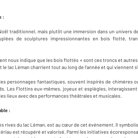
 :
oël traditionnel, mais plutôt une immersion dans un univers de
uplées de sculptures impressionnantes en bois flotté, tran
ent nous indique que les bois flottés « sont ces troncs et autre
t le lac Léman charrient tout au long de l’année et qui viennent s
s personnages fantastiques, souvent inspirés de chimères ou
ds. Les Flottins eux-mêmes, joyeux et espiègles, interagissent
 les lieux avec des performances théâtrales et musicales.
ble :
r les rives du lac Léman, est au cœur de cet événement. Il symbo
ériau est récupéré et valorisé. Parmi les initiatives écorespons